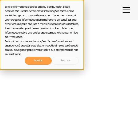
Este site armazena cookies em seu computador. Esses
cookies são usados para coletar informações sobre como
você interage com nosso site e nos permite lembrar de você.
Usamos essas informações para melhorar e personalizar sua
experiência e para análises e métricas sobre nossos visitantes,
tanto nesse site quanto em outras mídias. Para obter mais
informações sobre os cookies que usamos, leia nossa Política
de Privacidade.
Se você recusar, suas informações não serão rastreadas
Soluções para
quando você acessar este site. Um cookie simples será usado
em seu navegador para lembrar sobre sua preferência de não
ser rastreado.
gestão de plano de
Aceitar
Recusar
saúde empresarial
Tecnologia, dados, expertise e inteligência em
saúde para otimizar a gestão, reduzir custos e
aumentar a previsibilidade na sua operação
Wellbe para
Corretoras