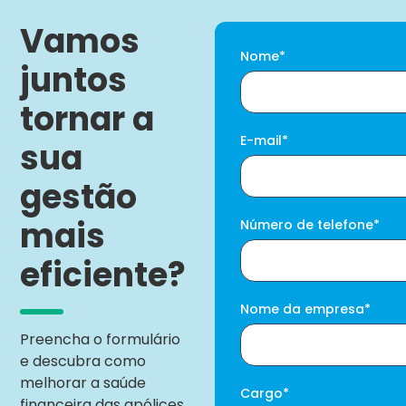
Vamos
Nome
*
juntos
tornar a
E-mail
*
sua
gestão
mais
Número de telefone
*
eficiente?
Nome da empresa
*
Preencha o formulário
e descubra como
melhorar a saúde
Cargo
*
financeira das apólices