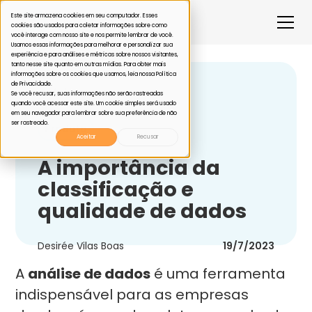
Este site armazena cookies em seu computador. Esses
cookies são usados para coletar informações sobre como
você interage com nosso site e nos permite lembrar de você.
Usamos essas informações para melhorar e personalizar sua
experiência e para análises e métricas sobre nossos visitantes,
tanto nesse site quanto em outras mídias. Para obter mais
informações sobre os cookies que usamos, leia nossa Política
de Privacidade.
Voltar
Se você recusar, suas informações não serão rastreadas
quando você acessar este site. Um cookie simples será usado
em seu navegador para lembrar sobre sua preferência de não
ser rastreado.
Produto
Aceitar
Recusar
A importância da
classificação e
qualidade de dados
Desirée Vilas Boas
19/7/2023
A
análise de dados
é uma ferramenta
indispensável para as empresas