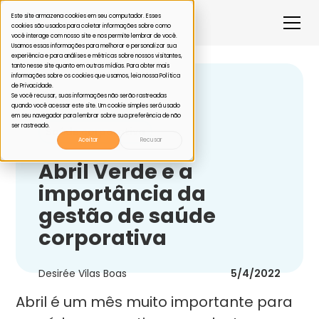
Este site armazena cookies em seu computador. Esses
cookies são usados para coletar informações sobre como
você interage com nosso site e nos permite lembrar de você.
Usamos essas informações para melhorar e personalizar sua
experiência e para análises e métricas sobre nossos visitantes,
tanto nesse site quanto em outras mídias. Para obter mais
informações sobre os cookies que usamos, leia nossa Política
de Privacidade.
Voltar
Se você recusar, suas informações não serão rastreadas
quando você acessar este site. Um cookie simples será usado
em seu navegador para lembrar sobre sua preferência de não
ser rastreado.
Saúde corporativa
Aceitar
Recusar
Abril Verde e a
importância da
gestão de saúde
corporativa
Desirée Vilas Boas
5/4/2022
Abril é um mês muito importante para