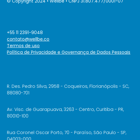
© Copyright 2024 • Wellbe • CNPJ 31.807.477/0001-07
+55 11 2391-9048
contato@wellbe.co
Termos de uso
Política de Privacidade e Governança de Dados Pessoais
R. Des. Pedro Silva, 2958 - Coqueiros, Florianópolis - SC,
88080-701
Av. Visc. de Guarapuava, 3263 - Centro, Curitiba - PR,
80010-100
Rua Coronel Oscar Porto, 70 - Paraíso, São Paulo - SP,
04003-000