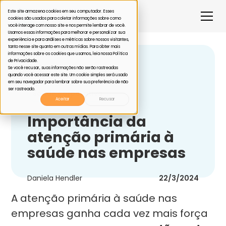
Este site armazena cookies em seu computador. Esses
cookies são usados para coletar informações sobre como
você interage com nosso site e nos permite lembrar de você.
Usamos essas informações para melhorar e personalizar sua
experiência e para análises e métricas sobre nossos visitantes,
tanto nesse site quanto em outras mídias. Para obter mais
informações sobre os cookies que usamos, leia nossa Política
de Privacidade.
Voltar
Se você recusar, suas informações não serão rastreadas
quando você acessar este site. Um cookie simples será usado
em seu navegador para lembrar sobre sua preferência de não
ser rastreado.
Saúde corporativa
Aceitar
Recusar
Importância da
atenção primária à
saúde nas empresas
Daniela Hendler
22/3/2024
A atenção primária à saúde nas
empresas ganha cada vez mais força