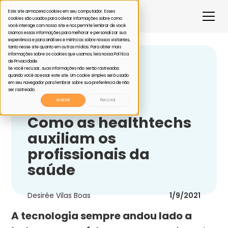
Este site armazena cookies em seu computador. Esses
cookies são usados para coletar informações sobre como
você interage com nosso site e nos permite lembrar de você.
Usamos essas informações para melhorar e personalizar sua
experiência e para análises e métricas sobre nossos visitantes,
tanto nesse site quanto em outras mídias. Para obter mais
informações sobre os cookies que usamos, leia nossa Política
de Privacidade.
Voltar
Se você recusar, suas informações não serão rastreadas
quando você acessar este site. Um cookie simples será usado
em seu navegador para lembrar sobre sua preferência de não
ser rastreado.
Tecnologia
Aceitar
Recusar
Como as healthtechs
auxiliam os
profissionais da
saúde
Desirée Vilas Boas
1/9/2021
A tecnologia sempre andou lado a