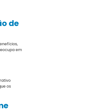
ão de
nefícios,
 preocupa em
rativo
que os
me