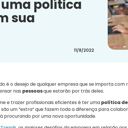
 uma política
em sua
11/8/2022
do é o desejo de qualquer empresa que se importa com r
 pensar nas
pessoas
que estarão por trás deles.
 e trazer profissionais eficientes é ter uma
política de
s são um “extra” que fazem toda a diferença para colab
stá procurando por uma nova oportunidade.
rTrends
, os maiores desafios da empresa em relação aos