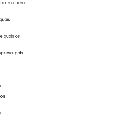
uerem como
quais
e quais os
presa, pois
.
aos
s