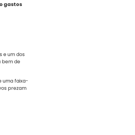
o gastos
s e um dos
tá bem de
e uma faixa-
ovos prezam