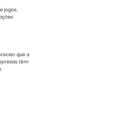
e jogos,
gações
preciso que a
empresas têm
.