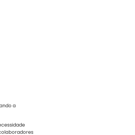
uando a
ecessidade
s colaboradores