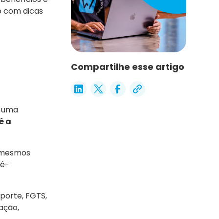
go com dicas
Compartilhe esse artigo
e uma
é a
s mesmos
ré-
porte, FGTS,
ação,