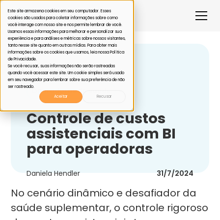
Este site armazena cookies em seu computador. Esses
cookies são usados para coletar informações sobre como
você interage com nosso site e nos permite lembrar de você.
Usamos essas informações para melhorar e personalizar sua
experiência e para análises e métricas sobre nossos visitantes,
tanto nesse site quanto em outras mídias. Para obter mais
informações sobre os cookies que usamos, leia nossa Política
de Privacidade.
Voltar
Se você recusar, suas informações não serão rastreadas
quando você acessar este site. Um cookie simples será usado
em seu navegador para lembrar sobre sua preferência de não
ser rastreado.
Operadoras de saúde
Aceitar
Recusar
Controle de custos
assistenciais com BI
para operadoras
Daniela Hendler
31/7/2024
No cenário dinâmico e desafiador da
saúde suplementar, o controle rigoroso