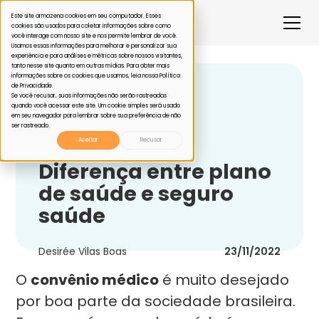
Este site armazena cookies em seu computador. Esses
cookies são usados para coletar informações sobre como
você interage com nosso site e nos permite lembrar de você.
Usamos essas informações para melhorar e personalizar sua
experiência e para análises e métricas sobre nossos visitantes,
tanto nesse site quanto em outras mídias. Para obter mais
informações sobre os cookies que usamos, leia nossa Política
de Privacidade.
Voltar
Se você recusar, suas informações não serão rastreadas
quando você acessar este site. Um cookie simples será usado
em seu navegador para lembrar sobre sua preferência de não
ser rastreado.
Plano de saúde
Aceitar
Recusar
Diferença entre plano
de saúde e seguro
saúde
Desirée Vilas Boas
23/11/2022
O
convênio médico
é muito desejado
por boa parte da sociedade brasileira.