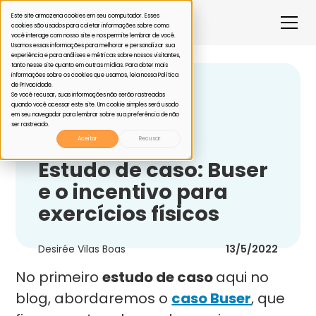
Este site armazena cookies em seu computador. Esses
cookies são usados para coletar informações sobre como
você interage com nosso site e nos permite lembrar de você.
Usamos essas informações para melhorar e personalizar sua
experiência e para análises e métricas sobre nossos visitantes,
tanto nesse site quanto em outras mídias. Para obter mais
informações sobre os cookies que usamos, leia nossa Política
de Privacidade.
Voltar
Se você recusar, suas informações não serão rastreadas
quando você acessar este site. Um cookie simples será usado
em seu navegador para lembrar sobre sua preferência de não
ser rastreado.
Ações de saúde
Aceitar
Recusar
Estudo de caso: Buser
e o incentivo para
exercícios físicos
Desirée Vilas Boas
13/5/2022
No primeiro
estudo de caso
aqui no
blog, abordaremos o
caso Buser
, que