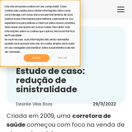
Este site armazena cookies em seu computador. Esses
cookies são usados para coletar informações sobre como
você interage com nosso site e nos permite lembrar de você.
Usamos essas informações para melhorar e personalizar sua
experiência e para análises e métricas sobre nossos visitantes,
tanto nesse site quanto em outras mídias. Para obter mais
informações sobre os cookies que usamos, leia nossa Política
de Privacidade.
Voltar
Se você recusar, suas informações não serão rastreadas
quando você acessar este site. Um cookie simples será usado
em seu navegador para lembrar sobre sua preferência de não
ser rastreado.
Corretoras de saúde
Aceitar
Recusar
Estudo de caso:
redução de
sinistralidade
Desirée Vilas Boas
29/11/2022
Criada em 2009, uma
corretora de
saúde
começou com foco na venda de