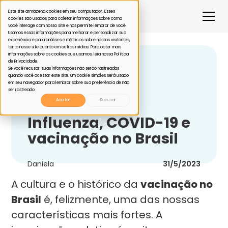
Este site armazena cookies em seu computador. Esses
cookies são usados para coletar informações sobre como
você interage com nosso site e nos permite lembrar de você.
Usamos essas informações para melhorar e personalizar sua
experiência e para análises e métricas sobre nossos visitantes,
tanto nesse site quanto em outras mídias. Para obter mais
informações sobre os cookies que usamos, leia nossa Política
de Privacidade.
Voltar
Se você recusar, suas informações não serão rastreadas
quando você acessar este site. Um cookie simples será usado
em seu navegador para lembrar sobre sua preferência de não
ser rastreado.
Ações de saúde
Aceitar
Recusar
Influenza, COVID-19 e
vacinação no Brasil
Daniela
31/5/2023
A cultura e o histórico da
vacinação no
Brasil
é, felizmente, uma das nossas
características mais fortes. A