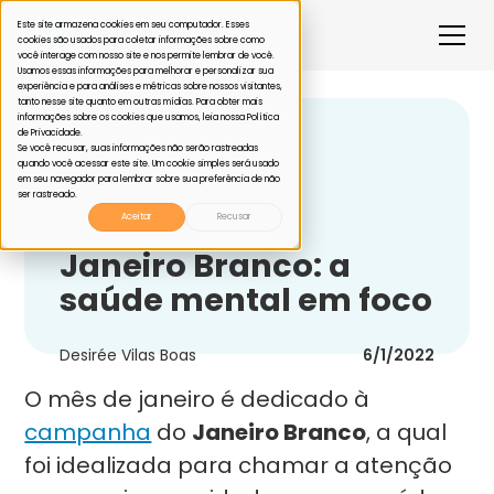
Este site armazena cookies em seu computador. Esses
cookies são usados para coletar informações sobre como
você interage com nosso site e nos permite lembrar de você.
Usamos essas informações para melhorar e personalizar sua
experiência e para análises e métricas sobre nossos visitantes,
tanto nesse site quanto em outras mídias. Para obter mais
informações sobre os cookies que usamos, leia nossa Política
de Privacidade.
Voltar
Se você recusar, suas informações não serão rastreadas
quando você acessar este site. Um cookie simples será usado
em seu navegador para lembrar sobre sua preferência de não
ser rastreado.
Saúde mental
Aceitar
Recusar
Janeiro Branco: a
saúde mental em foco
Desirée Vilas Boas
6/1/2022
O mês de janeiro é dedicado à
campanha
do
Janeiro Branco
, a qual
foi idealizada para chamar a atenção