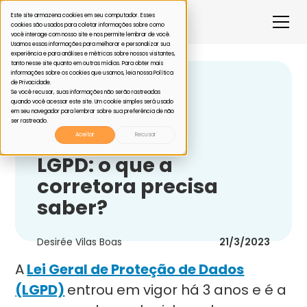
Este site armazena cookies em seu computador. Esses
cookies são usados para coletar informações sobre como
você interage com nosso site e nos permite lembrar de você.
Usamos essas informações para melhorar e personalizar sua
experiência e para análises e métricas sobre nossos visitantes,
tanto nesse site quanto em outras mídias. Para obter mais
informações sobre os cookies que usamos, leia nossa Política
de Privacidade.
Voltar
Se você recusar, suas informações não serão rastreadas
quando você acessar este site. Um cookie simples será usado
em seu navegador para lembrar sobre sua preferência de não
ser rastreado.
LGPD
Aceitar
Recusar
LGPD: o que a
corretora precisa
saber?
Desirée Vilas Boas
21/3/2023
A
Lei Geral de Proteção de Dados
(LGPD)
entrou em vigor há 3 anos e é a