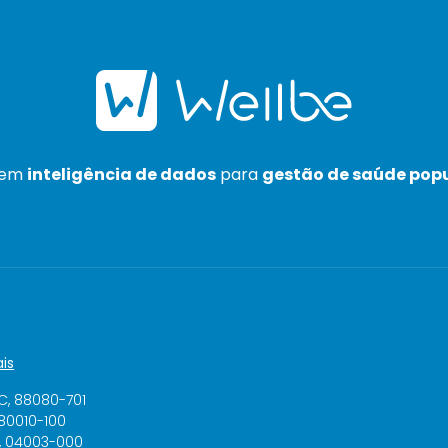
 em
inteligência de dados
para
gestão de saúde pop
is
SC, 88080-701
 80010-100
P, 04003-000