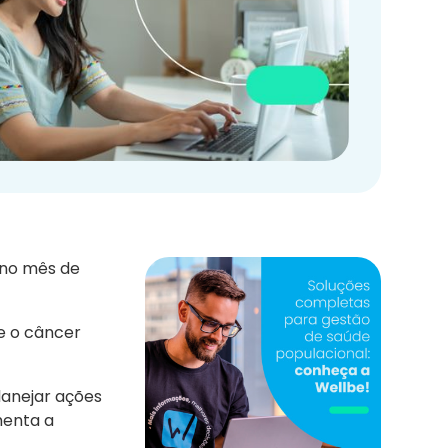
 no mês de
e o câncer
lanejar ações
menta a