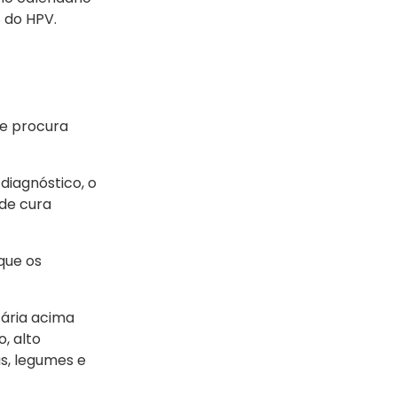
8 do HPV.
ue procura
diagnóstico, o
de cura
que os
tária acima
, alto
s, legumes e