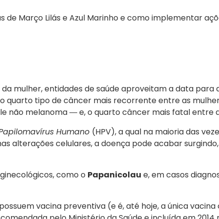
s de Março Lilás e Azul Marinho e como implementar aç
 mulher, entidades de saúde aproveitam a data para a
, o quarto tipo de câncer mais recorrente entre as mulher
pele não melanoma ― e, o quarto câncer mais fatal entre 
Papilomavírus Humano
(HPV), a qual na maioria das veze
mas alterações celulares, a doença pode acabar surgindo
 ginecológicos, como o
Papanicolau
e, em casos diagno
possuem vacina preventiva (e é, até hoje, a única vacin
ecomendada pelo Ministério da Saúde e incluída em 2014 