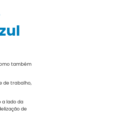
e
zul
, como também
 de trabalho,
 a lado da
elização de