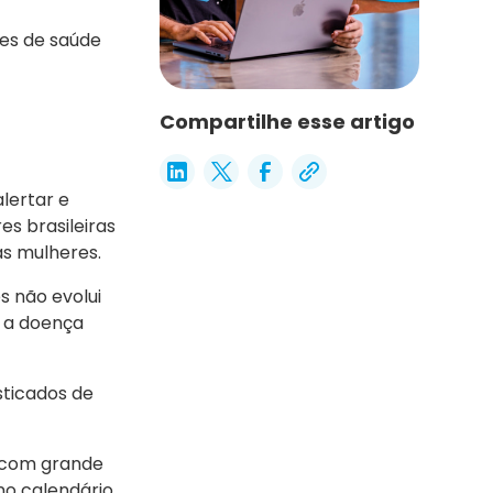
ões de saúde
Compartilhe esse artigo
lertar e
es brasileiras
as mulheres.
s não evolui
, a doença
sticados de
a com grande
no calendário