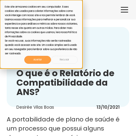
Este site armazena cookies em seu computador. Esses
cookies são usados para coletar informações sobre como
você interage com nosso site e nos permite lembrar de você.
Usamos essas informações para melhorar e personalizar sua
experiência e para análises e métricas sobre nossos visitantes,
tanto nesse site quanto em outras mídias. Para obter mais
informações sobre os cookies que usamos, leia nossa Política
de Privacidade.
Voltar
Se você recusar, suas informações não serão rastreadas
quando você acessar este site. Um cookie simples será usado
em seu navegador para lembrar sobre sua preferência de não
ser rastreado.
Saúde suplementar
Aceitar
Recusar
O que é o Relatório de
Compatibilidade da
ANS?
Desirée Vilas Boas
13/10/2021
A portabilidade de plano de saúde é
um processo que possui alguns