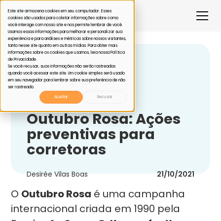
Este site armazena cookies em seu computador. Esses
cookies são usados para coletar informações sobre como
você interage com nosso site e nos permite lembrar de você.
Usamos essas informações para melhorar e personalizar sua
experiência e para análises e métricas sobre nossos visitantes,
tanto nesse site quanto em outras mídias. Para obter mais
informações sobre os cookies que usamos, leia nossa Política
de Privacidade.
Voltar
Se você recusar, suas informações não serão rastreadas
quando você acessar este site. Um cookie simples será usado
em seu navegador para lembrar sobre sua preferência de não
ser rastreado.
Corretoras de saúde
Aceitar
Recusar
Outubro Rosa: Ações
preventivas para
corretoras
Desirée Vilas Boas
21/10/2021
O
Outubro Rosa
é uma campanha
internacional criada em 1990 pela