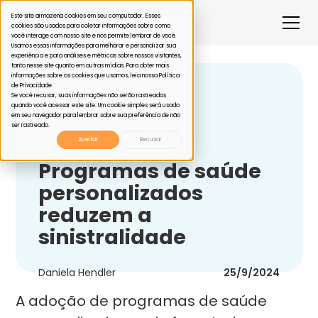
Este site armazena cookies em seu computador. Esses
cookies são usados para coletar informações sobre como
você interage com nosso site e nos permite lembrar de você.
Usamos essas informações para melhorar e personalizar sua
experiência e para análises e métricas sobre nossos visitantes,
tanto nesse site quanto em outras mídias. Para obter mais
informações sobre os cookies que usamos, leia nossa Política
de Privacidade.
Voltar
Se você recusar, suas informações não serão rastreadas
quando você acessar este site. Um cookie simples será usado
em seu navegador para lembrar sobre sua preferência de não
ser rastreado.
Saúde corporativa
Aceitar
Recusar
Programas de saúde
personalizados
reduzem a
sinistralidade
Daniela Hendler
25/9/2024
A adoção de programas de saúde