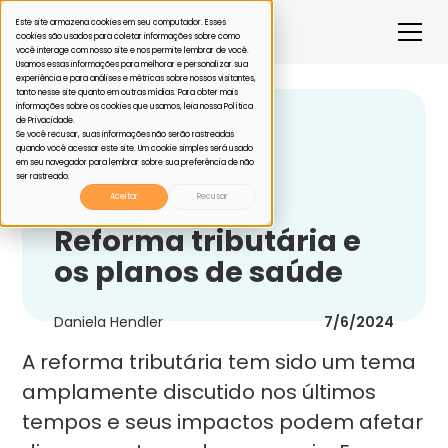
Este site armazena cookies em seu computador. Esses
cookies são usados para coletar informações sobre como
você interage com nosso site e nos permite lembrar de você.
Usamos essas informações para melhorar e personalizar sua
experiência e para análises e métricas sobre nossos visitantes,
tanto nesse site quanto em outras mídias. Para obter mais
informações sobre os cookies que usamos, leia nossa Política
de Privacidade.
Voltar
Se você recusar, suas informações não serão rastreadas
quando você acessar este site. Um cookie simples será usado
em seu navegador para lembrar sobre sua preferência de não
ser rastreado.
Plano de saúde
Aceitar
Recusar
Reforma tributária e
os planos de saúde
Daniela Hendler
7/6/2024
A reforma tributária tem sido um tema
amplamente discutido nos últimos
tempos e seus impactos podem afetar