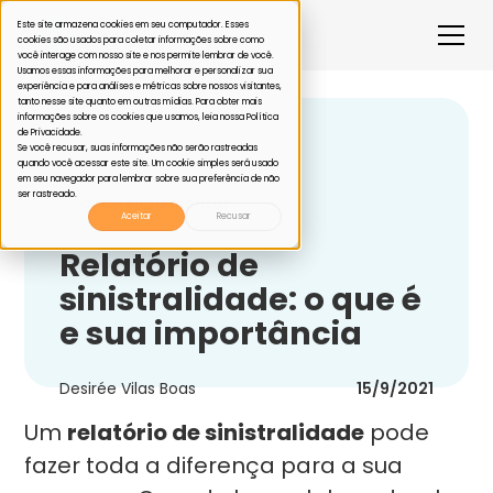
Este site armazena cookies em seu computador. Esses
cookies são usados para coletar informações sobre como
você interage com nosso site e nos permite lembrar de você.
Usamos essas informações para melhorar e personalizar sua
experiência e para análises e métricas sobre nossos visitantes,
tanto nesse site quanto em outras mídias. Para obter mais
informações sobre os cookies que usamos, leia nossa Política
de Privacidade.
Voltar
Se você recusar, suas informações não serão rastreadas
quando você acessar este site. Um cookie simples será usado
em seu navegador para lembrar sobre sua preferência de não
ser rastreado.
Saúde suplementar
Aceitar
Recusar
Relatório de
sinistralidade: o que é
e sua importância
Desirée Vilas Boas
15/9/2021
Um
relatório de sinistralidade
pode
fazer toda a diferença para a sua