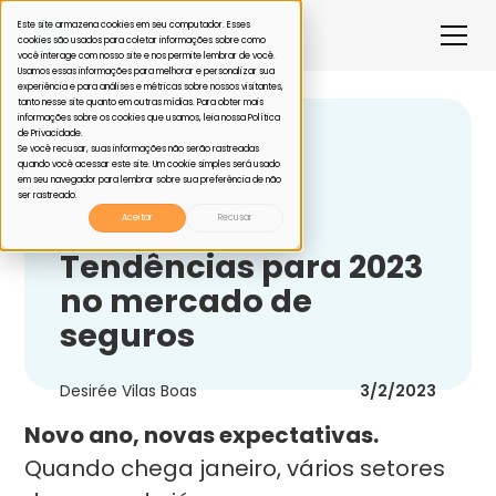
Este site armazena cookies em seu computador. Esses
cookies são usados para coletar informações sobre como
você interage com nosso site e nos permite lembrar de você.
Usamos essas informações para melhorar e personalizar sua
experiência e para análises e métricas sobre nossos visitantes,
tanto nesse site quanto em outras mídias. Para obter mais
informações sobre os cookies que usamos, leia nossa Política
de Privacidade.
Voltar
Se você recusar, suas informações não serão rastreadas
quando você acessar este site. Um cookie simples será usado
em seu navegador para lembrar sobre sua preferência de não
ser rastreado.
Corretora de seguros
Aceitar
Recusar
Tendências para 2023
no mercado de
seguros
Desirée Vilas Boas
3/2/2023
Novo ano, novas expectativas.
Quando chega janeiro, vários setores