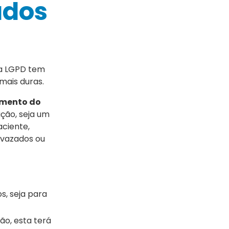
ados
 a LGPD tem
mais duras.
imento do
ição, seja um
aciente,
 vazados ou
, seja para
ão, esta terá