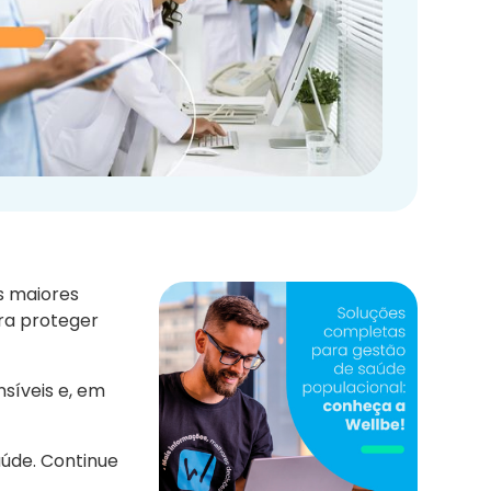
s maiores
ra proteger
síveis e, em
aúde. Continue