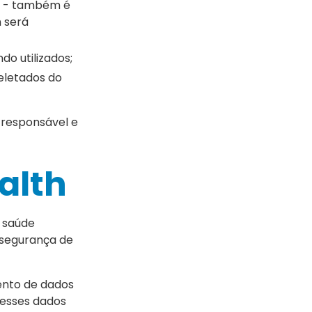
99 - também é
 será
do utilizados;
eletados do
responsável e
alth
 saúde
 segurança de
ento de dados
 esses dados