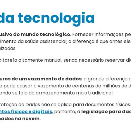
da tecnologia
lusivo do mundo tecnológico
. Fornecer informações pe
rgimento da saúde assistencial; a diferença é que antes e
izadas.
a tarefa altamente manual, sendo necessário reservar di
guros de um vazamento de dados
; a grande diferença 
co pode causar o vazamento de centenas de milhões de 
ando se fala do armazenamento mais tradicional.
teção de Dados não se aplica para documentos físicos. A 
os físicos e digitais
, portanto, a
legislação para da
lhados na nuvem.