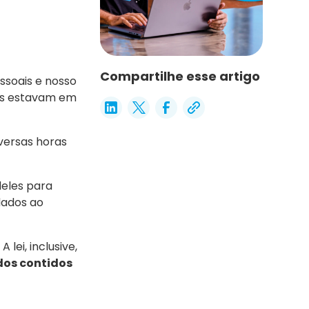
Compartilhe esse artigo
ssoais e nosso
les estavam em
versas horas
deles para
dados ao
lei, inclusive,
dos contidos