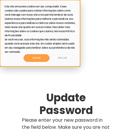
Este site armazena cookies em seu computador. Esses
cookies são usados para coletar informações sobre como
você interage com nosso site e nos permite lembrar de você.
Usamos essas informações para melhorar e personalizar sua
experiência e para análises e métricas sobre nossos visitantes,
tanto nesse site quanto em outras mídias. Para obter mais
informações sobre os cookies que usamos, leia nossa Política
de Privacidade.
Se você recusar, suas informações não serão rastreadas
quando você acessar este site. Um cookie simples será usado
em seu navegador para lembrar sobre sua preferência de não
ser rastreado.
Aceitar
Recusar
Update
Password
Please enter your new password in
the field below. Make sure you are not