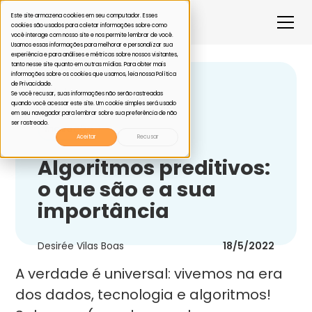
Este site armazena cookies em seu computador. Esses
cookies são usados para coletar informações sobre como
você interage com nosso site e nos permite lembrar de você.
Usamos essas informações para melhorar e personalizar sua
experiência e para análises e métricas sobre nossos visitantes,
tanto nesse site quanto em outras mídias. Para obter mais
informações sobre os cookies que usamos, leia nossa Política
de Privacidade.
Voltar
Se você recusar, suas informações não serão rastreadas
quando você acessar este site. Um cookie simples será usado
em seu navegador para lembrar sobre sua preferência de não
ser rastreado.
Inovação
Aceitar
Recusar
Algoritmos preditivos:
o que são e a sua
importância
Desirée Vilas Boas
18/5/2022
A verdade é universal: vivemos na era
dos dados, tecnologia e algoritmos!