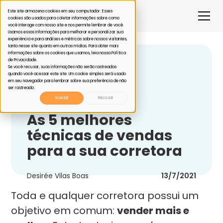
Este site armazena cookies em seu computador. Esses
cookies são usados para coletar informações sobre como
você interage com nosso site e nos permite lembrar de você.
Usamos essas informações para melhorar e personalizar sua
experiência e para análises e métricas sobre nossos visitantes,
tanto nesse site quanto em outras mídias. Para obter mais
informações sobre os cookies que usamos, leia nossa Política
de Privacidade.
Voltar
Se você recusar, suas informações não serão rastreadas
quando você acessar este site. Um cookie simples será usado
em seu navegador para lembrar sobre sua preferência de não
ser rastreado.
Corretora de seguros
Aceitar
Recusar
As 5 melhores
técnicas de vendas
para a sua corretora
Desirée Vilas Boas
13/7/2021
Toda e qualquer corretora possui um
objetivo em comum:
vender mais e