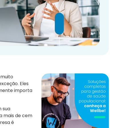
 muito
exceção. Eles
lmente importa
m sua
ha mais de cem
resa é