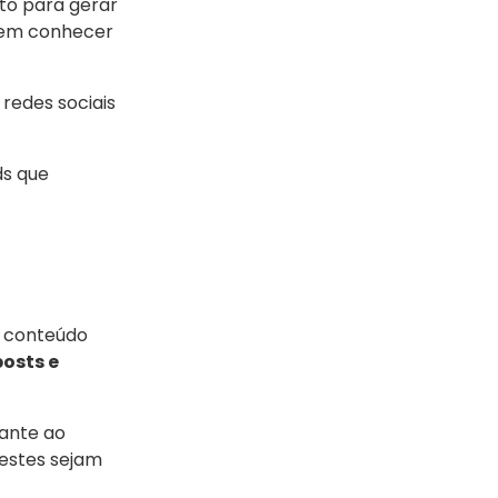
nto para gerar
odem conhecer
redes sociais
ds que
e conteúdo
posts e
iante ao
estes sejam