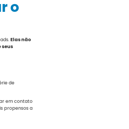
r o
eads.
Elas não
e seus
rie de
trar em contato
ais propensos a