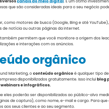
diversos
canais do meio digital
. É um ótimo investime
resas que são consideradas ideais para o seu negócio p
ar, como motores de busca (Google, Bing e até YouTube), 
 de notícia ou outras páginas da internet.
s também permitem que você monitore a origem dos lea
lizações e interações com os anúncios.
teúdo orgânico
ound Marketing, o
conteúdo orgânico
é qualquer tipo d
empresa disponibilizados gratuitamente. Isso inclui
blog 
 webinars e infográficos.
que eles poderão ser disponibilizados ao público-alvo med
nas de captura), como nome, e-mail e cargo. Para que 
dos aos seus clientes e ao seu segmento.