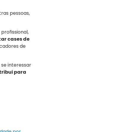
tras pessoas,
profissional,
tar cases de
icadores de
se interessar
tribui para
idade por