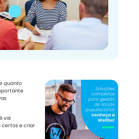
te quanto
mportante
vas
ê vai
 certos e criar