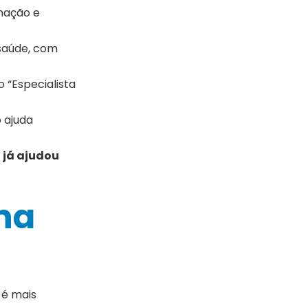
inação e
 saúde, com
o “Especialista
o ajuda
e
já ajudou
na
, é mais