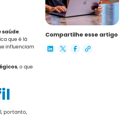
de saúde
.
Compartilhe esse artigo
ica que é lá
e influenciam
tégicos
, o que
il
l, portanto,