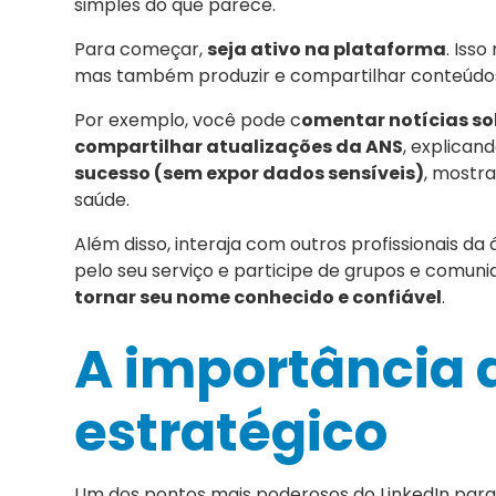
simples do que parece.
Para começar,
seja ativo na plataforma
. Iss
mas também produzir e compartilhar conteúdos 
Por exemplo, você pode c
omentar notícias s
compartilhar atualizações da ANS
, explica
sucesso (sem expor dados sensíveis)
, mostr
saúde.
Além disso, interaja com outros profissionais 
pelo seu serviço e participe de grupos e comuni
tornar seu nome conhecido e confiável
.
A importância 
estratégico
Um dos pontos mais poderosos do LinkedIn para 