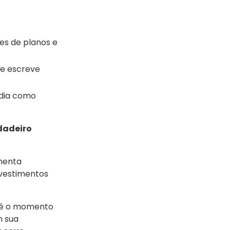
es de planos e
 e escreve
 dia como
dadeiro
menta
nvestimentos
 é o momento
m sua