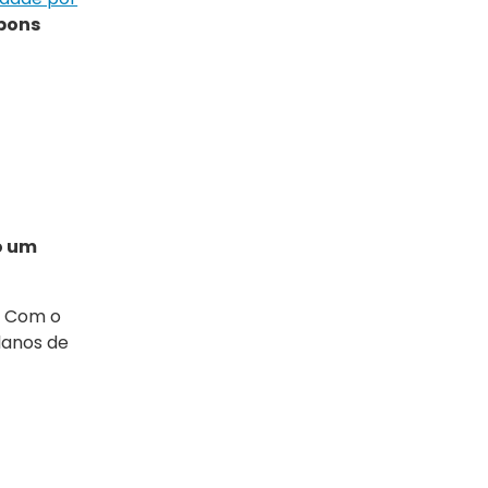
 bons
o um
. Com o
lanos de