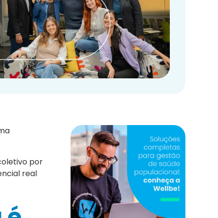
uma
oletivo por
cial real
 é