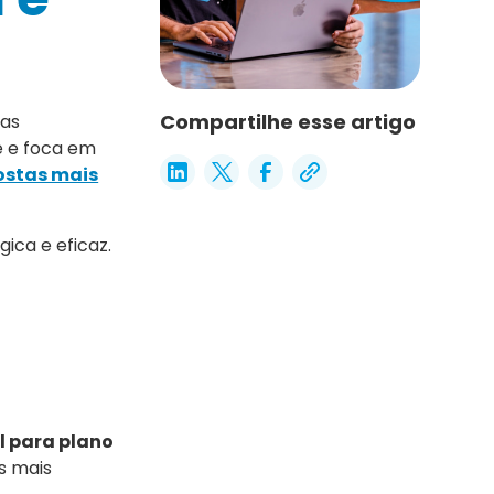
Compartilhe esse artigo
cas
e e foca em
ostas mais
ica e eficaz.
l para plano
s mais