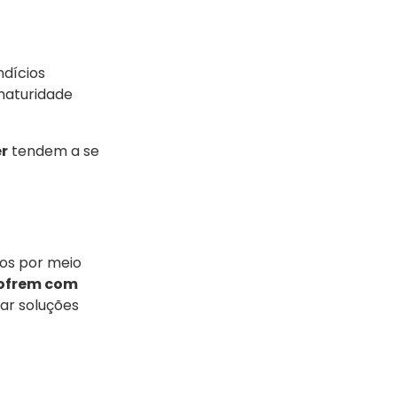
ndícios
 maturidade
er
tendem a se
ios por meio
sofrem com
ar soluções