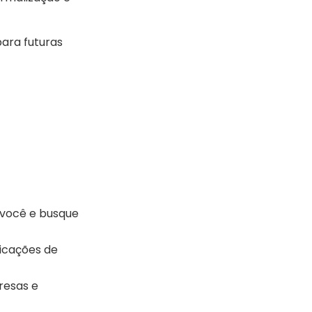
ara futuras
 você e busque
dicações de
resas e