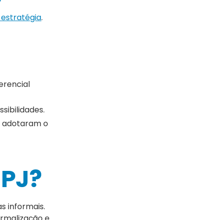
estratégia
.
.
erencial
ibilidades.
 adotaram o
NPJ?
s informais.
ormalização e