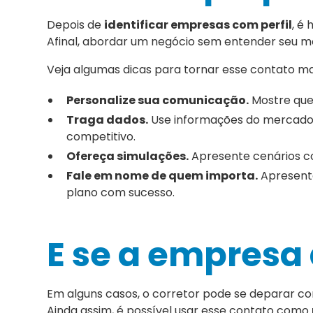
Depois de
identificar empresas com perfil
, é
Afinal, abordar um negócio sem entender seu mo
Veja algumas dicas para tornar esse contato mai
Personalize sua comunicação.
Mostre que 
Traga dados.
Use informações do mercado 
competitivo.
Ofereça simulações.
Apresente cenários c
Fale em nome de quem importa.
Apresent
plano com sucesso.
E se a empresa
Em alguns casos, o corretor pode se deparar c
Ainda assim, é possível usar esse contato como