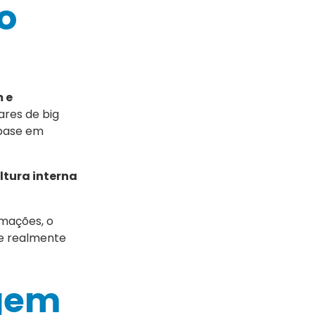
o
m e
ares de big
 base em
ultura interna
rmações, o
de realmente
agem