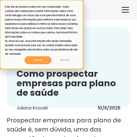
Este site armazena cookies em seu computador. Esses
cookies são usados para coletar informações sobre como
você interage com nosso site e nos permite lembrar de você.
Usamos essas informações para melhorar e personalizar sua
experiência e para análises e métricas sobre nossos visitantes,
tanto nesse site quanto em outras mídias. Para obter mais
informações sobre os cookies que usamos, leia nossa Política
de Privacidade.
Voltar
Se você recusar, suas informações não serão rastreadas
quando você acessar este site. Um cookie simples será usado
em seu navegador para lembrar sobre sua preferência de não
ser rastreado.
Saúde corporativa
Aceitar
Recusar
Como prospectar
empresas para plano
de saúde
Juliana Kozoski
10/6/2025
Prospectar empresas para plano de
saúde é, sem dúvida, uma das