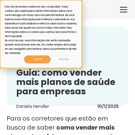
Este site armazena cookies em seu computador. Esses
cookies são usados para coletar informações sobre como
você interage com nosso site e nos permite lembrar de você.
Usamos essas informações para melhorar e personalizar sua
experiência e para análises e métricas sobre nossos visitantes,
tanto nesse site quanto em outras mídias. Para obter mais
informações sobre os cookies que usamos, leia nossa Política
de Privacidade.
Voltar
Se você recusar, suas informações não serão rastreadas
quando você acessar este site. Um cookie simples será usado
em seu navegador para lembrar sobre sua preferência de não
ser rastreado.
Corretoras de saúde
Aceitar
Recusar
Guia: como vender
mais planos de saúde
para empresas
Daniela Hendler
10/1/2025
Para os corretores que estão em
busca de saber
como vender mais