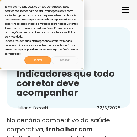
Este site armazena cookies em seu computador. Esses
cookies são usados para coletar informações sobre como
você interage com nosso site e nos permite lembrar de você.
Usamos essas informações para melhorar e personalizar sua
experiência e para análises e métricas sobre nossos visitantes,
tanto nesse site quanto em outras mídias. Para obter mais
informações sobre os cookies que usamos, leia nossa Política
de Privacidade.
Voltar
Se você recusar, suas informações não serão rastreadas
quando você acessar este site. Um cookie simples será usado
em seu navegador para lembrar sobre sua preferência de não
ser rastreado.
Saúde suplementar
Aceitar
Recusar
Indicadores que todo
corretor deve
acompanhar
Juliana Kozoski
22/6/2025
No cenário competitivo da saúde
corporativa,
trabalhar com