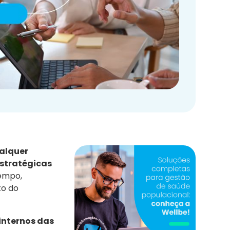
ualquer
estratégicas
empo,
to do
nternos das