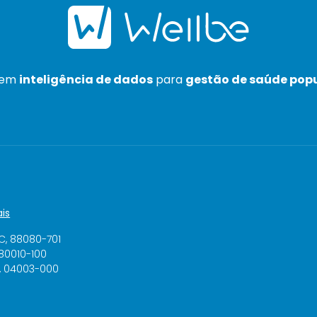
 em
inteligência de dados
para
gestão de saúde pop
is
SC, 88080-701
 80010-100
P, 04003-000