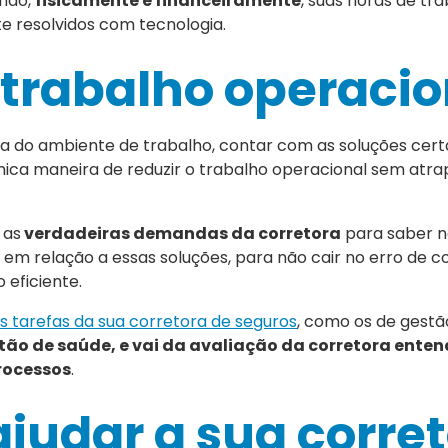
ando,
fisicamente e financeiramente
, suas horas de tr
 resolvidos com tecnologia.
 trabalho operacio
a do ambiente de trabalho, contar com as soluções cert
ica maneira de reduzir o trabalho operacional sem atra
 as
verdadeiras demandas da corretora
para saber no
a em relação a essas soluções, para não cair no erro de c
 eficiente.
s tarefas da sua corretora de seguros
, como os de gestão
tão de saúde, e vai da avaliação da corretora enten
rocessos
.
judar a sua corre