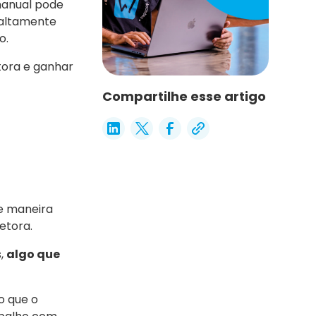
manual pode
 altamente
o.
tora e ganhar
Compartilhe esse artigo
de maneira
etora.
s,
algo que
o que o