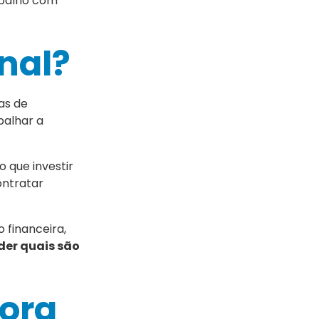
abalho com
nal?
as de
palhar a
 que investir
ontratar
 financeira,
der quais são
tora