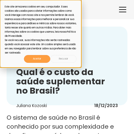
Este site armazena cookies em seu computador. Esses
cookies são usados para coletar informações sobre como
você interage com nosso site e nos permite lembrar de você.
Usamos essas informações para melhorar e personalizar sua
experiência e para análises e métricas sobre nossos visitantes,
tanto nesse site quanto em outras mídias. Para obter mais
informações sobre os cookies que usamos, leia nossa Política
de Privacidade.
Voltar
Se você recusar, suas informações não serão rastreadas
quando você acessar este site. Um cookie simples será usado
em seu navegador para lembrar sobre sua preferência de não
ser rastreado.
Saúde suplementar
Aceitar
Recusar
Qual é o custo da
saúde suplementar
no Brasil?
Juliana Kozoski
18/12/2023
O sistema de saúde no Brasil é
conhecido por sua complexidade e