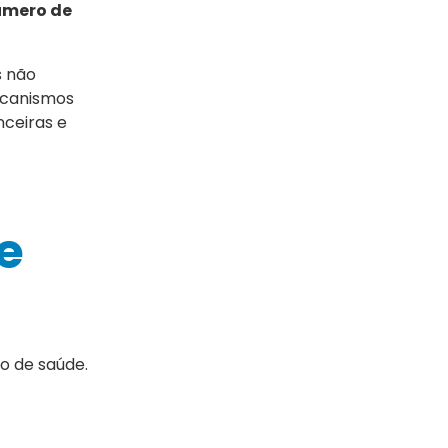
úmero de
s não
ecanismos
nceiras e
e
o de saúde.