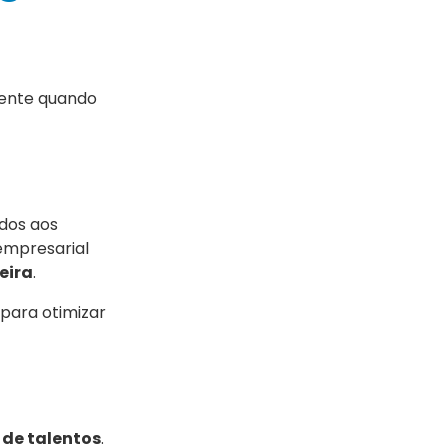
mente quando
dos aos
empresarial
eira
.
para otimizar
 de talentos
.