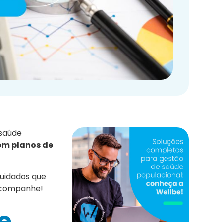
 saúde
cem planos de
cuidados que
 Acompanhe!
e