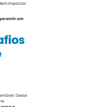
podem impactar
garantir um
afios
e
entável. Dessa
rma
i para a