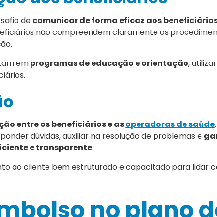
esafio de
comunicar de forma eficaz aos beneficiário
eneficiários não compreendem claramente os procedimen
ção.
istam em
programas de educação e orientação
, utiliz
iários.
ão
ão entre os beneficiários e as
operadoras de saúde
onder dúvidas, auxiliar na resolução de problemas e
gar
iciente e transparente
.
nto ao cliente bem estruturado e capacitado para lidar 
embolso no plano d