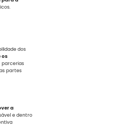
icos.
ilidade dos
 os
s parcerias
as partes
over a
sável e dentro
entiva