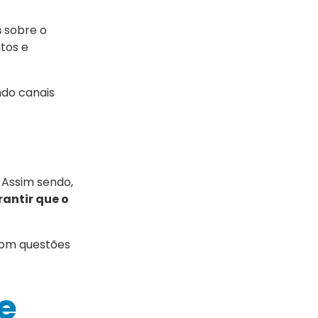
s
sobre o
tos e
ando canais
. Assim sendo,
antir que o
com questões
e