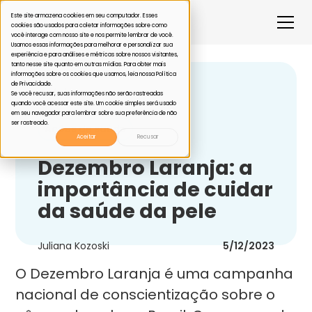
Este site armazena cookies em seu computador. Esses
cookies são usados para coletar informações sobre como
você interage com nosso site e nos permite lembrar de você.
Usamos essas informações para melhorar e personalizar sua
experiência e para análises e métricas sobre nossos visitantes,
tanto nesse site quanto em outras mídias. Para obter mais
informações sobre os cookies que usamos, leia nossa Política
de Privacidade.
Voltar
Se você recusar, suas informações não serão rastreadas
quando você acessar este site. Um cookie simples será usado
em seu navegador para lembrar sobre sua preferência de não
ser rastreado.
Ações de saúde
Aceitar
Recusar
Dezembro Laranja: a
importância de cuidar
da saúde da pele
Juliana Kozoski
5/12/2023
O Dezembro Laranja é uma campanha
nacional de conscientização sobre o