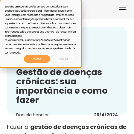
Este site armazena cookies em seu computador. Esses
cookies são usados para coletar informações sobre como
você interage com nosso site e nos permite lembrar de você.
Usamos essas informações para melhorar e personalizar sua
experiência e para análises e métricas sobre nossos visitantes,
tanto nesse site quanto em outras mídias. Para obter mais
informações sobre os cookies que usamos, leia nossa Política
de Privacidade.
Voltar
Se você recusar, suas informações não serão rastreadas
quando você acessar este site. Um cookie simples será usado
em seu navegador para lembrar sobre sua preferência de não
ser rastreado.
Gestão de saúde
Aceitar
Recusar
Gestão de doenças
crônicas: sua
importância e como
fazer
Daniela Hendler
26/4/2024
Fazer a
gestão de doenças crônicas de