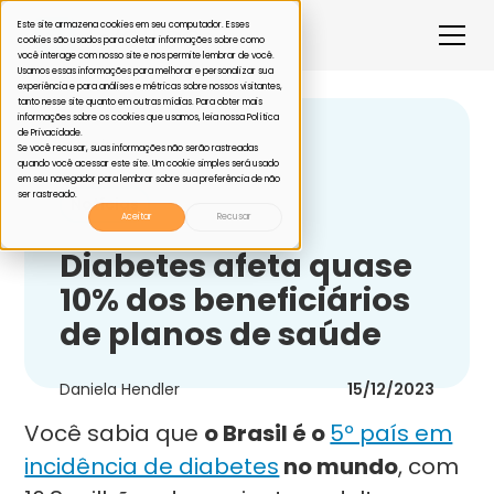
Este site armazena cookies em seu computador. Esses
cookies são usados para coletar informações sobre como
você interage com nosso site e nos permite lembrar de você.
Usamos essas informações para melhorar e personalizar sua
experiência e para análises e métricas sobre nossos visitantes,
tanto nesse site quanto em outras mídias. Para obter mais
informações sobre os cookies que usamos, leia nossa Política
de Privacidade.
Voltar
Se você recusar, suas informações não serão rastreadas
quando você acessar este site. Um cookie simples será usado
em seu navegador para lembrar sobre sua preferência de não
ser rastreado.
Notícias
Aceitar
Recusar
Diabetes afeta quase
10% dos beneficiários
de planos de saúde
Daniela Hendler
15/12/2023
Você sabia que
o Brasil é o
5º país em
incidência de diabetes
no mundo
, com