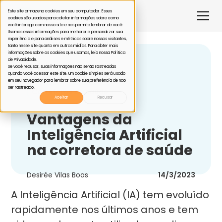
Este site armazena cookies em seu computador. Esses
cookies são usados para coletar informações sobre como
você interage com nosso site e nos permite lembrar de você.
Usamos essas informações para melhorar e personalizar sua
experiência e para análises e métricas sobre nossos visitantes,
tanto nesse site quanto em outras mídias. Para obter mais
informações sobre os cookies que usamos, leia nossa Política
de Privacidade.
Voltar
Se você recusar, suas informações não serão rastreadas
quando você acessar este site. Um cookie simples será usado
em seu navegador para lembrar sobre sua preferência de não
ser rastreado.
Corretoras de saúde
Aceitar
Recusar
Vantagens da
Inteligência Artificial
na corretora de saúde
Desirée Vilas Boas
14/3/2023
A Inteligência Artificial (IA) tem evoluído
rapidamente nos últimos anos e tem