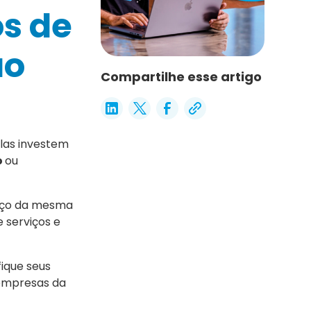
os de
ão
Compartilhe esse artigo
elas investem
o
ou
viço da mesma
 serviços e
ique seus
 empresas da