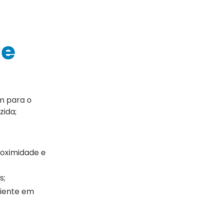
de
m para o
zida;
roximidade e
s;
ciente em