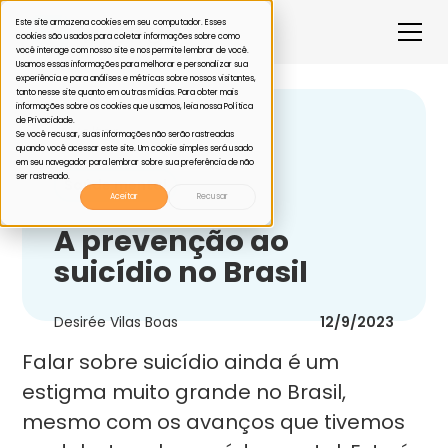
Este site armazena cookies em seu computador. Esses
cookies são usados para coletar informações sobre como
você interage com nosso site e nos permite lembrar de você.
Usamos essas informações para melhorar e personalizar sua
experiência e para análises e métricas sobre nossos visitantes,
tanto nesse site quanto em outras mídias. Para obter mais
informações sobre os cookies que usamos, leia nossa Política
de Privacidade.
Voltar
Se você recusar, suas informações não serão rastreadas
quando você acessar este site. Um cookie simples será usado
em seu navegador para lembrar sobre sua preferência de não
ser rastreado.
Saúde mental
Aceitar
Recusar
A prevenção ao
suicídio no Brasil
Desirée Vilas Boas
12/9/2023
Falar sobre suicídio ainda é um
estigma muito grande no Brasil,
mesmo com os avanços que tivemos