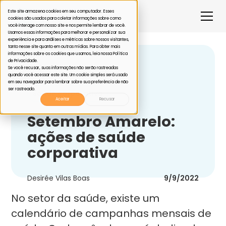
Este site armazena cookies em seu computador. Esses
cookies são usados para coletar informações sobre como
você interage com nosso site e nos permite lembrar de você.
Usamos essas informações para melhorar e personalizar sua
experiência e para análises e métricas sobre nossos visitantes,
tanto nesse site quanto em outras mídias. Para obter mais
informações sobre os cookies que usamos, leia nossa Política
de Privacidade.
Voltar
Se você recusar, suas informações não serão rastreadas
quando você acessar este site. Um cookie simples será usado
em seu navegador para lembrar sobre sua preferência de não
ser rastreado.
Saúde corporativa
Aceitar
Recusar
Setembro Amarelo:
ações de saúde
corporativa
Desirée Vilas Boas
9/9/2022
No setor da saúde, existe um
calendário de campanhas mensais de