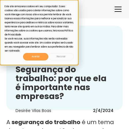
Este site armazena cookies em seu computador. Esses
cookies são usados para coletar informações sobre como
você interage com nosso site e nos permite lembrar de você.
Usamos essas informações para melhorar e personalizar sua
experiência e para análises e métricas sobre nossos visitantes,
tanto nesse site quanto em outras mídias. Para obter mais
informações sobre os cookies que usamos, leia nossa Política
de Privacidade.
Voltar
Se você recusar, suas informações não serão rastreadas
quando você acessar este site. Um cookie simples será usado
em seu navegador para lembrar sobre sua preferência de não
ser rastreado.
Saúde corporativa
Aceitar
Recusar
Segurança do
trabalho: por que ela
é importante nas
empresas?
Desirée Vilas Boas
2/4/2024
A
segurança do trabalho
é um tema