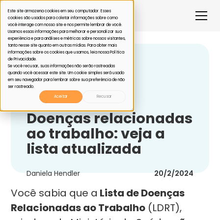
Este site armazena cookies em seu computador. Esses
cookies são usados para coletar informações sobre como
você interage com nosso site e nos permite lembrar de você.
Usamos essas informações para melhorar e personalizar sua
experiência e para análises e métricas sobre nossos visitantes,
tanto nesse site quanto em outras mídias. Para obter mais
informações sobre os cookies que usamos, leia nossa Política
de Privacidade.
Voltar
Se você recusar, suas informações não serão rastreadas
quando você acessar este site. Um cookie simples será usado
em seu navegador para lembrar sobre sua preferência de não
ser rastreado.
Saúde corporativa
Aceitar
Recusar
Doenças relacionadas
ao trabalho: veja a
lista atualizada
Daniela Hendler
20/2/2024
Você sabia que a
Lista de Doenças
Relacionadas ao Trabalho
(LDRT),