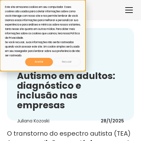
Este site armazena cookies em seu computador. Esses
cookies são usados para coletar informações sobre como
você interage com nosso site e nos permite lembrar de você.
Usamos essas informações para melhorar e personalizar sua
experiência e para análises e métricas sobre nossos visitantes,
tanto nesse site quanto em outras mídias. Para obter mais
informações sobre os cookies que usamos, leia nossa Política
de Privacidade.
Voltar
Se você recusar, suas informações não serão rastreadas
quando você acessar este site. Um cookie simples será usado
em seu navegador para lembrar sobre sua preferência de não
ser rastreado.
Saúde corporativa
Aceitar
Recusar
Autismo em adultos:
diagnóstico e
inclusão nas
empresas
Juliana Kozoski
28/1/2025
O transtorno do espectro autista (TEA)