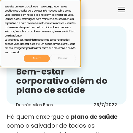
Este site armazena cookies em seu computador. Esses
cookies são usados para coletar informações sobre como
você interage com nosso site e nos permite lembrar de você.
Usamos essas informações para melhorar e personalizar sua
experiência e para análises e métricas sobre nossos visitantes,
tanto nesse site quanto em outras mídias. Para obter mais
informações sobre os cookies que usamos, leia nossa Política
de Privacidade.
Voltar
Se você recusar, suas informações não serão rastreadas
quando você acessar este site. Um cookie simples será usado
em seu navegador para lembrar sobre sua preferência de não
ser rastreado.
Saúde corporativa
Aceitar
Recusar
Bem-estar
corporativo além do
plano de saúde
Desirée Vilas Boas
26/7/2022
Há quem enxergue o
plano de saúde
como o salvador de todos os