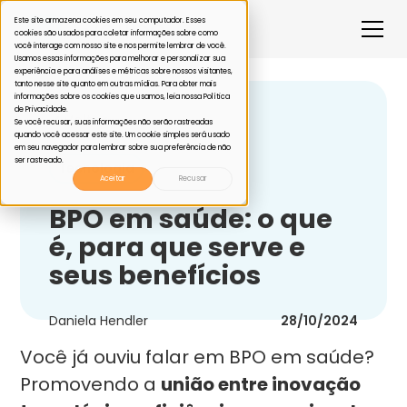
Este site armazena cookies em seu computador. Esses
cookies são usados para coletar informações sobre como
você interage com nosso site e nos permite lembrar de você.
Usamos essas informações para melhorar e personalizar sua
experiência e para análises e métricas sobre nossos visitantes,
tanto nesse site quanto em outras mídias. Para obter mais
informações sobre os cookies que usamos, leia nossa Política
de Privacidade.
Voltar
Se você recusar, suas informações não serão rastreadas
quando você acessar este site. Um cookie simples será usado
em seu navegador para lembrar sobre sua preferência de não
ser rastreado.
Tecnologia
Aceitar
Recusar
BPO em saúde: o que
é, para que serve e
seus benefícios
Daniela Hendler
28/10/2024
Você já ouviu falar em BPO em saúde?
Promovendo a
união entre inovação