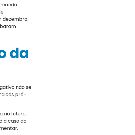
demanda
de
em dezembro,
cabaram
o da
egativo não se
índices pré-
a no futuro,
o a casa do
ementar.