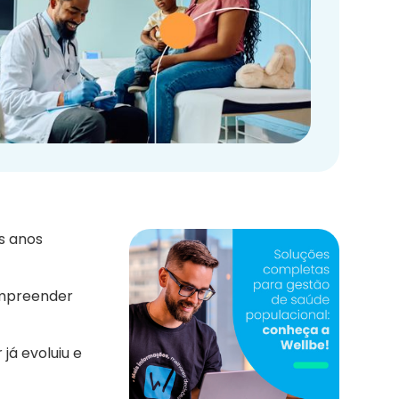
s anos
ompreender
já evoluiu e