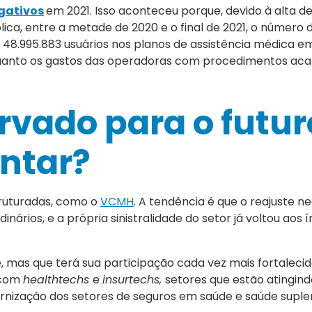
gativos
em 2021. Isso aconteceu porque, devido à alta 
a, entre a metade de 2020 e o final de 2021, o número 
 48.995.883 usuários nos planos de assistência médica 
quanto os gastos das operadoras com procedimentos a
rvado para o futur
ntar?
truturadas, como o
VCMH
. A tendência é que o reajuste n
inários, e a própria sinistralidade do setor já voltou aos 
, mas que terá sua participação cada vez mais fortalecid
 com
healthtechs
e
insurtechs,
setores que estão atingind
ernização dos setores de seguros em saúde e saúde supl