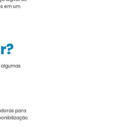
ros em um
r?
r algumas
e
adoras para
onibilização