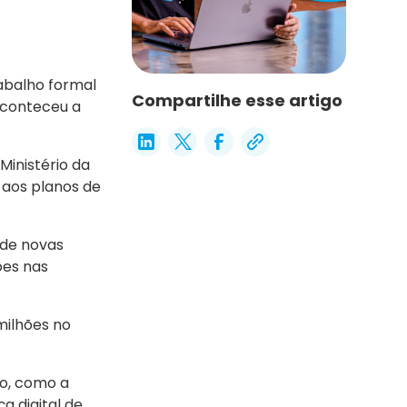
abalho formal
Compartilhe esse artigo
aconteceu a
Ministério da
 aos planos de
 de novas
ões nas
milhões no
co, como a
a digital de