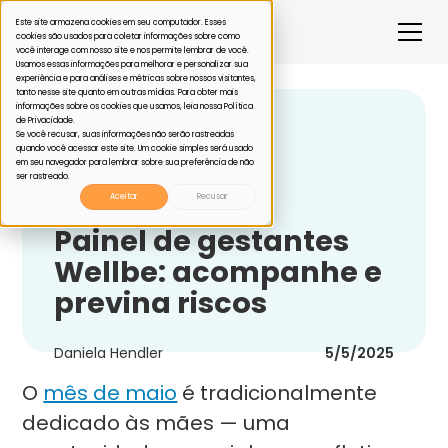
Este site armazena cookies em seu computador. Esses
cookies são usados para coletar informações sobre como
você interage com nosso site e nos permite lembrar de você.
Usamos essas informações para melhorar e personalizar sua
experiência e para análises e métricas sobre nossos visitantes,
tanto nesse site quanto em outras mídias. Para obter mais
informações sobre os cookies que usamos, leia nossa Política
de Privacidade.
Voltar
Se você recusar, suas informações não serão rastreadas
quando você acessar este site. Um cookie simples será usado
em seu navegador para lembrar sobre sua preferência de não
ser rastreado.
Produto
Aceitar
Recusar
Painel de gestantes
Wellbe: acompanhe e
previna riscos
Daniela Hendler
5/5/2025
O
mês de maio
é tradicionalmente
dedicado às mães — uma