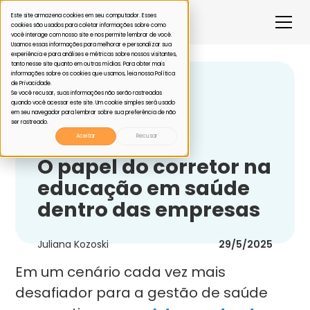
Este site armazena cookies em seu computador. Esses
cookies são usados para coletar informações sobre como
você interage com nosso site e nos permite lembrar de você.
Usamos essas informações para melhorar e personalizar sua
experiência e para análises e métricas sobre nossos visitantes,
tanto nesse site quanto em outras mídias. Para obter mais
informações sobre os cookies que usamos, leia nossa Política
de Privacidade.
Voltar
Se você recusar, suas informações não serão rastreadas
quando você acessar este site. Um cookie simples será usado
em seu navegador para lembrar sobre sua preferência de não
ser rastreado.
Saude corporativa
Aceitar
Recusar
O papel do corretor na
educação em saúde
dentro das empresas
Juliana Kozoski
29/5/2025
Em um cenário cada vez mais
desafiador para a gestão de saúde