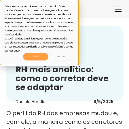
Este site armazena cookies em seu computador. Esses
cookies são usados para coletar informações sobre como
você interage com nosso site e nos permite lembrar de você.
Usamos essas informações para melhorar e personalizar sua
experiência e para análises e métricas sobre nossos visitantes,
tanto nesse site quanto em outras mídias. Para obter mais
informações sobre os cookies que usamos, leia nossa Política
de Privacidade.
Voltar
Se você recusar, suas informações não serão rastreadas
quando você acessar este site. Um cookie simples será usado
em seu navegador para lembrar sobre sua preferência de não
ser rastreado.
Saúde corporativa
Aceitar
Recusar
RH mais analítico:
como o corretor deve
se adaptar
Daniela Hendler
8/5/2025
O perfil do RH das empresas mudou e,
com ele, a maneira como os corretores