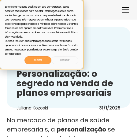
Este site armazena cookies em seu computador. Esses
cookies são usados para coletar informações sobre como
você interage com nosso site e nos permite lembrar de você.
Usamos essas informações para melhorar e personalizar sua
experiência e para análises e métricas sobre nossos visitantes,
tanto nesse site quanto em outras mídias. Para obter mais
informações sobre os cookies que usamos, leia nossa Política
de Privacidade.
Voltar
Se você recusar, suas informações não serão rastreadas
quando você acessar este site. Um cookie simples será usado
em seu navegador para lembrar sobre sua preferência de não
ser rastreado.
Corretoras de saúde
Aceitar
Recusar
Personalização: o
segredo na venda de
planos empresariais
Juliana Kozoski
31/1/2025
No mercado de planos de saúde
empresariais, a
personalização
se